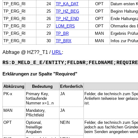
TP_ERG_RI
24
TP_KA_DAT
OPT
Datum ersten 
TP_ERG_RI
25
TP_HZ_BEG
OPT
Beginn Haltung
TP_ERG_RI
26
TP_HZ_END
OPT
Ende Haltungsz
TP_ERG_RI
27
LOM_ERS
OPT
Ohrmarke des E
TP_ERG_RI
29
TP_BR
MAN
Ergebnis Prüfun
TP_ERG_RI
30
TP_BRX
MAN
Infos zur Prüfu
Abfrage @
HZ??_T1
/
URL
:
RS:D_MELD_E_E/ENTITY;FELDNR;FELDNAME;REQUIRE
Erklärungen zur Spalte "Required"
Abkürzung
Bedeutung
Erforderlich
PK-x
Primary Key,
JA
Felder, die technisch zum Spe
fortlaufende
Anliefern teilweise leer gela
Nummer x=1..n
ist.
MAN
Mandatory,
JA
Pflichtfeld
OPT
Optional,
NEIN
Felder, die technisch zum Spei
freiwillige
jedoch aus fachlichen Gründe
Angaben
beim Senden angegeben werd