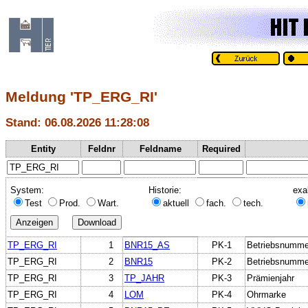
Meldung 'TP_ERG_RI'
Stand: 06.08.2026 11:28:08
Entity
Feldnr
Feldname
Required
System:
Historie:
exa
Test
Prod.
Wart.
aktuell
fach.
tech.
TP_ERG_RI
1
BNR15_AS
PK-1
Betriebsnummer
TP_ERG_RI
2
BNR15
PK-2
Betriebsnumme
TP_ERG_RI
3
TP_JAHR
PK-3
Prämienjahr
TP_ERG_RI
4
LOM
PK-4
Ohrmarke