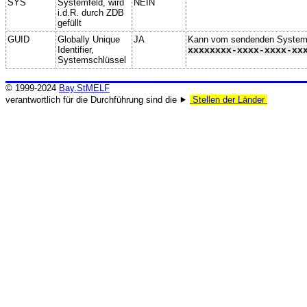
SYS
Systemfeld, wird
NEIN
i.d.R. durch ZDB
gefüllt
GUID
Globally Unique
JA
Kann vom sendenden System ge
Identifier,
xxxxxxxx-xxxx-xxxx-xx
Systemschlüssel
© 1999-2024
Bay.StMELF
verantwortlich für die Durchführung sind die ⯈
Stellen der Länder