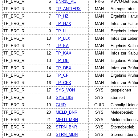
TP_ERG_RI
5
BNR15_PE
PK-5
VVVO-Betriebs
TP_ERG_RI
6
TP_ANTIERX
MAN
Antragsstatus -
TP_ERG_RI
7
TP_HZ
MAN
Ergebnis Haltu
TP_ERG_RI
8
TP_HZX
MAN
Infos zur Halt
TP_ERG_RI
9
TP_LL
MAN
Ergebnis Leben
TP_ERG_RI
10
TP_LLX
MAN
Infos zur Lebe
TP_ERG_RI
11
TP_KA
MAN
Ergebnis Kalbu
TP_ERG_RI
12
TP_KAX
MAN
Infos zur Kalb
TP_ERG_RI
13
TP_DB
MAN
Ergebnis Prüfu
TP_ERG_RI
14
TP_DBX
MAN
Infos zur Prüf
TP_ERG_RI
15
TP_CF
MAN
Ergebnis Prüfu
TP_ERG_RI
16
TP_CFX
MAN
Infos zur Prüf
TP_ERG_RI
17
SYS_VON
SYS
gespeichert
TP_ERG_RI
18
SYS_BIS
SYS
storniert
TP_ERG_RI
19
GUID
GUID
Globally Unique
TP_ERG_RI
20
MELD_BNR
SYS
Meldebetrieb
TP_ERG_RI
21
MELD_MBN
SYS
Meldemitbenut
TP_ERG_RI
22
STRN_BNR
SYS
Stornobetrieb
TP_ERG_RI
23
STRN_MBN
SYS
Stornomitbenut