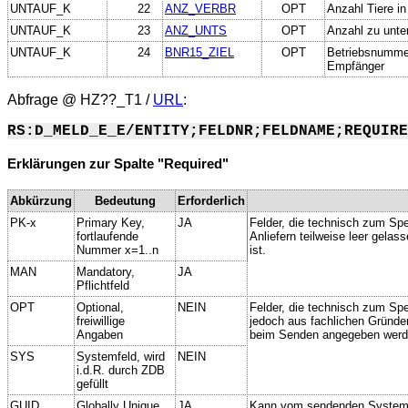
UNTAUF_K
22
ANZ_VERBR
OPT
Anzahl Tiere in
UNTAUF_K
23
ANZ_UNTS
OPT
Anzahl zu unte
UNTAUF_K
24
BNR15_ZIEL
OPT
Betriebsnummer
Empfänger
Abfrage @
HZ??_T1
/
URL
:
RS:D_MELD_E_E/ENTITY;FELDNR;FELDNAME;REQUIRE
Erklärungen zur Spalte "Required"
Abkürzung
Bedeutung
Erforderlich
PK-x
Primary Key,
JA
Felder, die technisch zum Spe
fortlaufende
Anliefern teilweise leer gela
Nummer x=1..n
ist.
MAN
Mandatory,
JA
Pflichtfeld
OPT
Optional,
NEIN
Felder, die technisch zum Spei
freiwillige
jedoch aus fachlichen Gründe
Angaben
beim Senden angegeben werd
SYS
Systemfeld, wird
NEIN
i.d.R. durch ZDB
gefüllt
GUID
Globally Unique
JA
Kann vom sendenden System ge