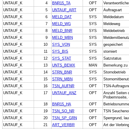
UNTAUF_K
4
BNR15_TA
OPT
Verantwortliche
UNTAUF_K
5
UNTAUF_ART
OPT
Auftragsart
UNTAUF_K
6
MELD_DAT
SYS
Meldedatum
UNTAUF_K
7
MELD_WG
SYS
Meldeweg
UNTAUF_K
8
MELD_BNR
SYS
Meldebetrieb
UNTAUF_K
9
MELD_MBN
SYS
Meldemitbenut
UNTAUF_K
10
SYS_VON
SYS
gespeichert
UNTAUF_K
11
SYS_BIS
SYS
storniert
UNTAUF_K
12
SYS_STAT
SYS
Satzstatus
UNTAUF_K
13
UNTS_BEMX
MAN
Bemerkung zu 
UNTAUF_K
14
STRN_BNR
SYS
Stornobetrieb
UNTAUF_K
15
STRN_MBN
SYS
Stornomitbenut
UNTAUF_K
16
TSN_AUFNR
OPT
TSN-Auftrags
UNTAUF_K
17
UNTAUF_ANZ
OPT
Anzahl Seiten 
Probemnseite, 
UNTAUF_K
18
BNR15_HA
OPT
Betriebsnummer
UNTAUF_K
19
TSN_SO_NR
OPT
TSN Seucheno
UNTAUF_K
20
TSN_SP_GRN
OPT
Sperrgrund, la
UNTAUF_K
21
ART_VERBR
OPT
Art der Verbrin