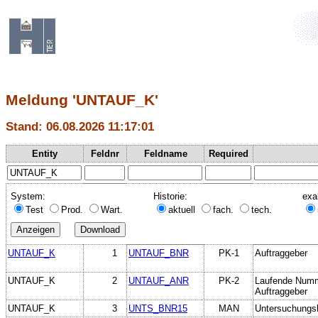
Meldung 'UNTAUF_K'
Stand: 06.08.2026 11:17:01
Entity
Feldnr
Feldname
Required
System:
Historie:
exa
Test
Prod.
Wart.
aktuell
fach.
tech.
UNTAUF_K
1
UNTAUF_BNR
PK-1
Auftraggeber
UNTAUF_K
2
UNTAUF_ANR
PK-2
Laufende Numme
Auftraggeber
UNTAUF_K
3
UNTS_BNR15
MAN
Untersuchungs