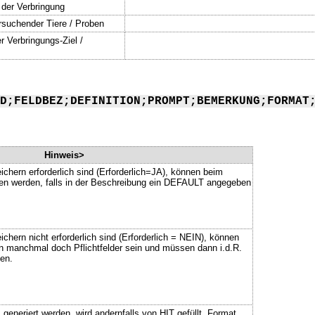
 der Verbringung
rsuchender Tiere / Proben
 Verbringungs-Ziel /
D;FELDBEZ;DEFINITION;PROMPT;BEMERKUNG;FORMAT
Hinweis>
ichern erforderlich sind (Erforderlich=JA), können beim
ssen werden, falls in der Beschreibung ein DEFAULT angegeben
chern nicht erforderlich sind (Erforderlich = NEIN), können
n manchmal doch Pflichtfelder sein und müssen dann i.d.R.
en.
neriert werden, wird andernfalls von HIT gefüllt, Format