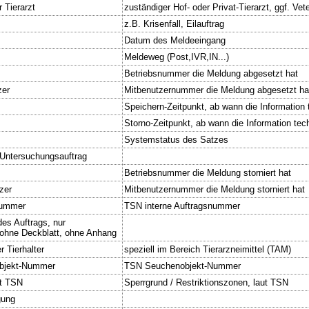
r Tierarzt
zuständiger Hof- oder Privat-Tierarzt, ggf. Vete
z.B. Krisenfall, Eilauftrag
Datum des Meldeeingang
Meldeweg (Post,IVR,IN...)
Betriebsnummer die Meldung abgesetzt hat
zer
Mitbenutzernummer die Meldung abgesetzt ha
Speichern-Zeitpunkt, ab wann die Information t
Storno-Zeitpunkt, ab wann die Information tech
Systemstatus des Satzes
Untersuchungsauftrag
Betriebsnummer die Meldung storniert hat
zer
Mitbenutzernummer die Meldung storniert hat
nummer
TSN interne Auftragsnummer
des Auftrags, nur
ohne Deckblatt, ohne Anhang
 Tierhalter
speziell im Bereich Tierarzneimittel (TAM)
bjekt-Nummer
TSN Seuchenobjekt-Nummer
ut TSN
Sperrgrund / Restriktionszonen, laut TSN
gung