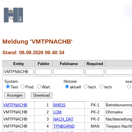
Meldung 'VMTPNACHB'
Stand: 06.08.2026 06:40:34
Entity
Feldnr
Feldname
Required
System:
Historie:
exa
Test
Prod.
Wart.
aktuell
fach.
tech.
VMTPNACHB
1
BNR15
PK-1
Betriebsnumme
VMTPNACHB
2
LOM
PK-2
Ohrmarke
VMTPNACHB
3
NACH_DAT
PK-3
Nachbestellun
VMTPNACHB
4
TPNBGRND
MAN
Tierpass-Nachb