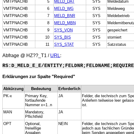
VMTPNACHB
5
MELD_DAT
SYS
Meldedatum
VMTPNACHB
6
MELD_WG
SYS
Meldeweg
VMTPNACHB
7
MELD_BNR
SYS
Meldebetrieb
VMTPNACHB
8
MELD_MBN
SYS
Meldemitbenut
VMTPNACHB
9
SYS_VON
SYS
gespeichert
VMTPNACHB
10
SYS_BIS
SYS
storniert
VMTPNACHB
11
SYS_STAT
SYS
Satzstatus
Abfrage @
HZ??_T1
/
URL
:
RS:D_MELD_E_E/ENTITY;FELDNR;FELDNAME;REQUIRE
Erklärungen zur Spalte "Required"
Abkürzung
Bedeutung
Erforderlich
PK-x
Primary Key,
JA
Felder, die technisch zum Spe
fortlaufende
Anliefern teilweise leer gela
Nummer x=1..n
ist.
MAN
Mandatory,
JA
Pflichtfeld
OPT
Optional,
NEIN
Felder, die technisch zum Spei
freiwillige
jedoch aus fachlichen Gründe
Angaben
beim Senden angegeben werd