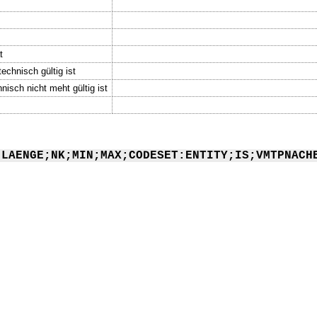
t
echnisch gültig ist
nisch nicht meht gültig ist
;LAENGE;NK;MIN;MAX;CODESET:ENTITY;IS;VMTPNACH