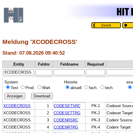
Meldung 'XCODECROSS'
Stand: 07.08.2026 09:40:52
Entity
Feldnr
Feldname
Required
System:
Historie:
exa
Test
Prod.
Wart.
aktuell
fach.
tech.
XCODECROSS
1
CODESETSRC
PK-1
Codeset Sourc
XCODECROSS
2
CODESETTRG
PK-2
Codeset Target
XCODECROSS
3
CODENRSRC
PK-3
Codenr Source
XCODECROSS
4
CODENRTRG
PK-4
Codenr Target