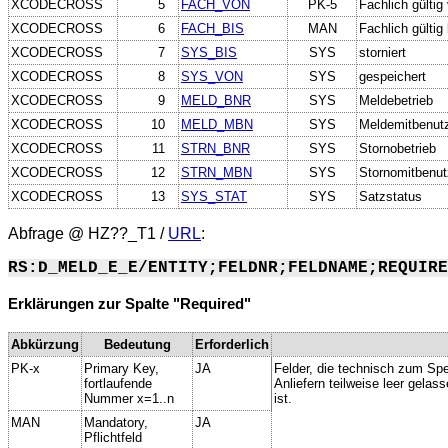
XCODECROSS
5
FACH_VON
PK-5
Fachlich gültig
XCODECROSS
6
FACH_BIS
MAN
Fachlich gültig 
XCODECROSS
7
SYS_BIS
SYS
storniert
XCODECROSS
8
SYS_VON
SYS
gespeichert
XCODECROSS
9
MELD_BNR
SYS
Meldebetrieb
XCODECROSS
10
MELD_MBN
SYS
Meldemitbenut
XCODECROSS
11
STRN_BNR
SYS
Stornobetrieb
XCODECROSS
12
STRN_MBN
SYS
Stornomitbenut
XCODECROSS
13
SYS_STAT
SYS
Satzstatus
Abfrage @
HZ??_T1
/
URL
:
RS:D_MELD_E_E/ENTITY;FELDNR;FELDNAME;REQUIRE
Erklärungen zur Spalte "Required"
Abkürzung
Bedeutung
Erforderlich
PK-x
Primary Key,
JA
Felder, die technisch zum Spe
fortlaufende
Anliefern teilweise leer gela
Nummer x=1..n
ist.
MAN
Mandatory,
JA
Pflichtfeld