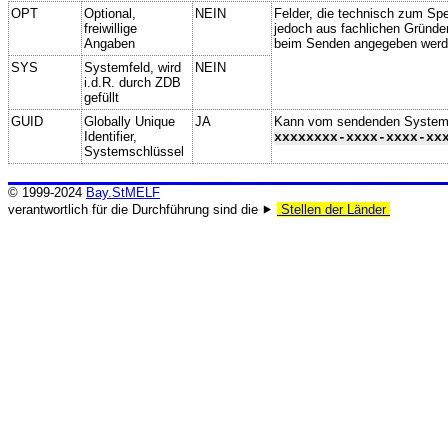
OPT
Optional,
NEIN
Felder, die technisch zum Spei
freiwillige
jedoch aus fachlichen Gründe
Angaben
beim Senden angegeben werd
SYS
Systemfeld, wird
NEIN
i.d.R. durch ZDB
gefüllt
GUID
Globally Unique
JA
Kann vom sendenden System ge
Identifier,
xxxxxxxx-xxxx-xxxx-xx
Systemschlüssel
© 1999-2024
Bay.StMELF
verantwortlich für die Durchführung sind die ⯈
Stellen der Länder