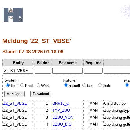
Meldung 'Z2_ST_VBSE'
Stand: 07.08.2026 03:18:06
Entity
Feldnr
Feldname
Required
System:
Historie:
exa
Test
Prod.
Wart.
aktuell
fach.
tech.
Z2_ST_VBSE
1
BNR15_C
MAN
Child-Betrieb
Z2_ST_VBSE
2
TYP_ZUO
MAN
Zuordnungstyp
Z2_ST_VBSE
3
DZUO_VON
MAN
Zuordnung gült
Z2_ST_VBSE
4
DZUO_BIS
MAN
Zuordnung gülti