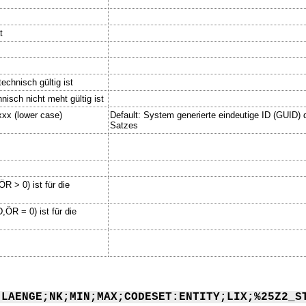
t
echnisch gültig ist
nisch nicht meht gültig ist
xx (lower case)
Default: System generierte eindeutige ID (GUID) d
Satzes
R > 0) ist für die
ÖR = 0) ist für die
;LAENGE;NK;MIN;MAX;CODESET:ENTITY;LIX;%25Z2_S