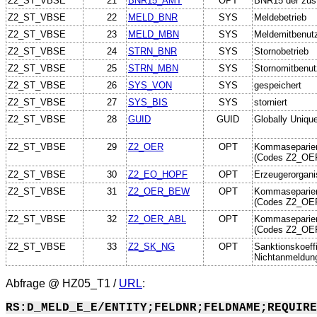
Z2_ST_VBSE
21
BNR15_AMT
OPT
BNR15 der zust
Z2_ST_VBSE
22
MELD_BNR
SYS
Meldebetrieb
Z2_ST_VBSE
23
MELD_MBN
SYS
Meldemitbenut
Z2_ST_VBSE
24
STRN_BNR
SYS
Stornobetrieb
Z2_ST_VBSE
25
STRN_MBN
SYS
Stornomitbenut
Z2_ST_VBSE
26
SYS_VON
SYS
gespeichert
Z2_ST_VBSE
27
SYS_BIS
SYS
storniert
Z2_ST_VBSE
28
GUID
GUID
Globally Unique
Z2_ST_VBSE
29
Z2_OER
OPT
Kommaseparier
(Codes Z2_OE
Z2_ST_VBSE
30
Z2_EO_HOPF
OPT
Erzeugerorgani
Z2_ST_VBSE
31
Z2_OER_BEW
OPT
Kommaseparierte
(Codes Z2_OE
Z2_ST_VBSE
32
Z2_OER_ABL
OPT
Kommasepariert
(Codes Z2_OE
Z2_ST_VBSE
33
Z2_SK_NG
OPT
Sanktionskoeffi
Nichtanmeldung
Abfrage @
HZ05_T1
/
URL
:
RS:D_MELD_E_E/ENTITY;FELDNR;FELDNAME;REQUIRE