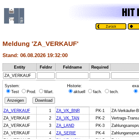
Meldung 'ZA_VERKAUF'
Stand: 06.08.2026 19:32:00
Entity
Feldnr
Feldname
Required
System:
Historie:
exa
Test
Prod.
Wart.
aktuell
fach.
tech.
ZA_VERKAUF
1
ZA_VK_BNR
PK-1
ZA-Verkäufer-
ZA_VERKAUF
2
ZA_VK_TAN
PK-2
Vertrags-Trans
ZA_VERKAUF
3
ZA_LAND
PK-3
Zahlungsanspr
ZA_VERKAUF
4
ZA_SERIE
PK-4
Zahlunganspru