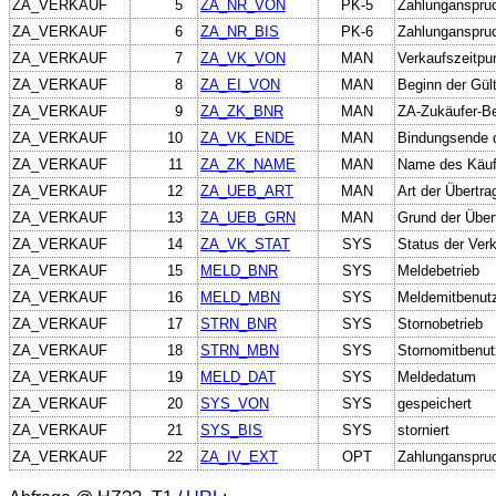
ZA_VERKAUF
5
ZA_NR_VON
PK-5
Zahlunganspruc
ZA_VERKAUF
6
ZA_NR_BIS
PK-6
Zahlunganspru
ZA_VERKAUF
7
ZA_VK_VON
MAN
Verkaufszeitpun
ZA_VERKAUF
8
ZA_EI_VON
MAN
Beginn der Gül
ZA_VERKAUF
9
ZA_ZK_BNR
MAN
ZA-Zukäufer-B
ZA_VERKAUF
10
ZA_VK_ENDE
MAN
Bindungsende 
ZA_VERKAUF
11
ZA_ZK_NAME
MAN
Name des Käufe
ZA_VERKAUF
12
ZA_UEB_ART
MAN
Art der Übertr
ZA_VERKAUF
13
ZA_UEB_GRN
MAN
Grund der Über
ZA_VERKAUF
14
ZA_VK_STAT
SYS
Status der Ver
ZA_VERKAUF
15
MELD_BNR
SYS
Meldebetrieb
ZA_VERKAUF
16
MELD_MBN
SYS
Meldemitbenut
ZA_VERKAUF
17
STRN_BNR
SYS
Stornobetrieb
ZA_VERKAUF
18
STRN_MBN
SYS
Stornomitbenut
ZA_VERKAUF
19
MELD_DAT
SYS
Meldedatum
ZA_VERKAUF
20
SYS_VON
SYS
gespeichert
ZA_VERKAUF
21
SYS_BIS
SYS
storniert
ZA_VERKAUF
22
ZA_IV_EXT
OPT
Zahlunganspruch