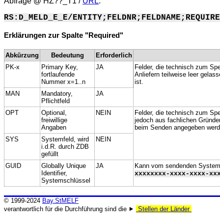
Abfrage @
HZ??_T1
/
URL
:
RS:D_MELD_E_E/ENTITY;FELDNR;FELDNAME;REQUIRE
Erklärungen zur Spalte "Required"
Abkürzung
Bedeutung
Erforderlich
PK-x
Primary Key,
JA
Felder, die technisch zum Spe
fortlaufende
Anliefern teilweise leer gela
Nummer x=1..n
ist.
MAN
Mandatory,
JA
Pflichtfeld
OPT
Optional,
NEIN
Felder, die technisch zum Spei
freiwillige
jedoch aus fachlichen Gründe
Angaben
beim Senden angegeben werd
SYS
Systemfeld, wird
NEIN
i.d.R. durch ZDB
gefüllt
GUID
Globally Unique
JA
Kann vom sendenden System ge
Identifier,
xxxxxxxx-xxxx-xxxx-xx
Systemschlüssel
© 1999-2024
Bay.StMELF
verantwortlich für die Durchführung sind die ⯈
Stellen der Länder