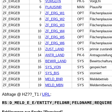
ZF_ERGEB
5
VORGLFN
PK-5
VorgLfn
ZF_ERGEB
6
PLAUSINR
MAN
PlausiNr
ZF_ERGEB
7
ZF_ERG_W1
OPT
Flächenplausie
ZF_ERGEB
8
ZF_ERG_W2
OPT
Flächenplausie
ZF_ERGEB
9
ZF_ERG_W3
OPT
Flächenplausie
ZF_ERGEB
10
ZF_ERG_W4
OPT
Flächenplausie
ZF_ERGEB
11
ZF_ERG_W5
OPT
Flächenplausie
ZF_ERGEB
12
ZF_ERG_W6
OPT
Flächenplausie
ZF_ERGEB
13
ZUST_LAND
SYS
primär zuständ
ZF_ERGEB
14
ANTR_LAND
PK-6
Antragsstellun
ZF_ERGEB
15
BEWIR_LAND
SYS
Bewirtschaftun
ZF_ERGEB
16
SYS_VON
SYS
gespeichert
ZF_ERGEB
17
SYS_BIS
SYS
storniert
ZF_ERGEB
18
MELD_BNR
SYS
Meldebetrieb
ZF_ERGEB
19
MELD_MBN
SYS
Meldemitbenut
Abfrage @
HZ??_T1
/
URL
:
RS:D_MELD_E_E/ENTITY;FELDNR;FELDNAME;REQUIRE