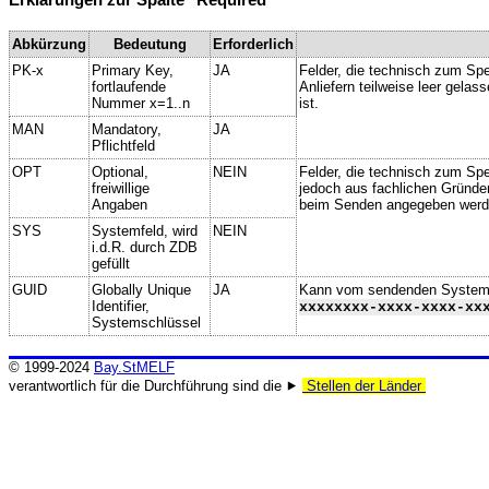
Erklärungen zur Spalte "Required"
Abkürzung
Bedeutung
Erforderlich
PK-x
Primary Key,
JA
Felder, die technisch zum Spe
fortlaufende
Anliefern teilweise leer gela
Nummer x=1..n
ist.
MAN
Mandatory,
JA
Pflichtfeld
OPT
Optional,
NEIN
Felder, die technisch zum Spei
freiwillige
jedoch aus fachlichen Gründe
Angaben
beim Senden angegeben werd
SYS
Systemfeld, wird
NEIN
i.d.R. durch ZDB
gefüllt
GUID
Globally Unique
JA
Kann vom sendenden System ge
Identifier,
xxxxxxxx-xxxx-xxxx-xx
Systemschlüssel
© 1999-2024
Bay.StMELF
verantwortlich für die Durchführung sind die ⯈
Stellen der Länder