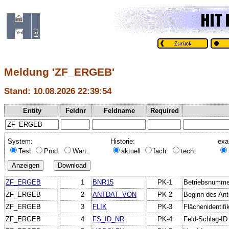
Meldung 'ZF_ERGEB'
Stand: 10.08.2026 22:39:54
Entity
Feldnr
Feldname
Required
System:
Historie:
exa
Test
Prod.
Wart.
aktuell
fach.
tech.
ZF_ERGEB
1
BNR15
PK-1
Betriebsnumme
ZF_ERGEB
2
ANTDAT_VON
PK-2
Beginn des Ant
ZF_ERGEB
3
FLIK
PK-3
Flächenidentifi
ZF_ERGEB
4
FS_ID_NR
PK-4
Feld-Schlag-I