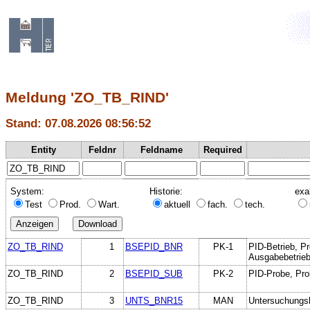
Meldung 'ZO_TB_RIND'
Stand: 07.08.2026 08:56:52
Entity
Feldnr
Feldname
Required
System:
Historie:
exa
Test
Prod.
Wart.
aktuell
fach.
tech.
ZO_TB_RIND
1
BSEPID_BNR
PK-1
PID-Betrieb, Pr
Ausgabebetrie
ZO_TB_RIND
2
BSEPID_SUB
PK-2
PID-Probe, Prob
ZO_TB_RIND
3
UNTS_BNR15
MAN
Untersuchungs