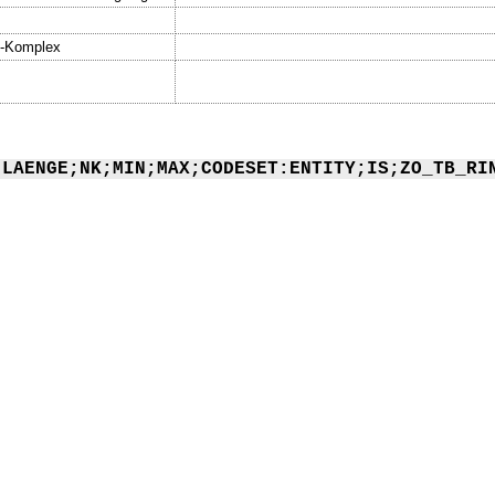
s-Komplex
;LAENGE;NK;MIN;MAX;CODESET:ENTITY;IS;ZO_TB_RI