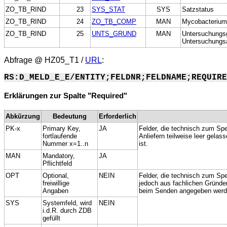
ZO_TB_RIND
23
SYS_STAT
SYS
Satzstatus
ZO_TB_RIND
24
ZO_TB_COMP
MAN
Mycobacterium.
ZO_TB_RIND
25
UNTS_GRUND
MAN
Untersuchungs
Untersuchungsa
Abfrage @
HZ05_T1
/
URL
:
RS:D_MELD_E_E/ENTITY;FELDNR;FELDNAME;REQUIRE
Erklärungen zur Spalte "Required"
Abkürzung
Bedeutung
Erforderlich
PK-x
Primary Key,
JA
Felder, die technisch zum Spe
fortlaufende
Anliefern teilweise leer gela
Nummer x=1..n
ist.
MAN
Mandatory,
JA
Pflichtfeld
OPT
Optional,
NEIN
Felder, die technisch zum Spei
freiwillige
jedoch aus fachlichen Gründe
Angaben
beim Senden angegeben werd
SYS
Systemfeld, wird
NEIN
i.d.R. durch ZDB
gefüllt