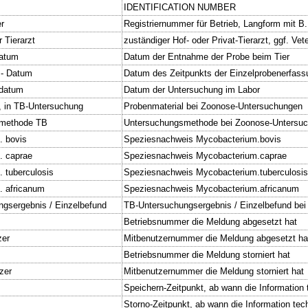
IDENTIFICATION NUMBER
r
Registriernummer für Betrieb, Langform mit B
r Tierarzt
zuständiger Hof- oder Privat-Tierarzt, ggf. Vete
atum
Datum der Entnahme der Probe beim Tier
 - Datum
Datum des Zeitpunkts der Einzelprobenerfass
datum
Datum der Untersuchung im Labor
, in TB-Untersuchung
Probenmaterial bei Zoonose-Untersuchungen
smethode TB
Untersuchungsmethode bei Zoonose-Untersu
. bovis
Speziesnachweis Mycobacterium.bovis
. caprae
Speziesnachweis Mycobacterium.caprae
 tuberculosis
Speziesnachweis Mycobacterium.tuberculosis
. africanum
Speziesnachweis Mycobacterium.africanum
gsergebnis / Einzelbefund
TB-Untersuchungsergebnis / Einzelbefund be
Betriebsnummer die Meldung abgesetzt hat
zer
Mitbenutzernummer die Meldung abgesetzt ha
Betriebsnummer die Meldung storniert hat
zer
Mitbenutzernummer die Meldung storniert hat
Speichern-Zeitpunkt, ab wann die Information t
Storno-Zeitpunkt, ab wann die Information tech