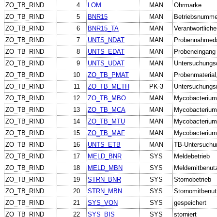
ZO_TB_RIND
4
LOM
MAN
Ohrmarke
ZO_TB_RIND
5
BNR15
MAN
Betriebsnumme
ZO_TB_RIND
6
BNR15_TA
MAN
Verantwortliche
ZO_TB_RIND
7
UNTS_NDAT
MAN
Probennahmed
ZO_TB_RIND
8
UNTS_EDAT
MAN
Probeneingang
ZO_TB_RIND
9
UNTS_UDAT
MAN
Untersuchungs
ZO_TB_RIND
10
ZO_TB_PMAT
MAN
Probenmaterial
ZO_TB_RIND
11
ZO_TB_METH
PK-3
Untersuchung
ZO_TB_RIND
12
ZO_TB_MBO
MAN
Mycobacterium
ZO_TB_RIND
13
ZO_TB_MCA
MAN
Mycobacterium
ZO_TB_RIND
14
ZO_TB_MTU
MAN
Mycobacterium.
ZO_TB_RIND
15
ZO_TB_MAF
MAN
Mycobacterium
ZO_TB_RIND
16
UNTS_ETB
MAN
TB-Untersuchun
ZO_TB_RIND
17
MELD_BNR
SYS
Meldebetrieb
ZO_TB_RIND
18
MELD_MBN
SYS
Meldemitbenut
ZO_TB_RIND
19
STRN_BNR
SYS
Stornobetrieb
ZO_TB_RIND
20
STRN_MBN
SYS
Stornomitbenut
ZO_TB_RIND
21
SYS_VON
SYS
gespeichert
ZO_TB_RIND
22
SYS_BIS
SYS
storniert