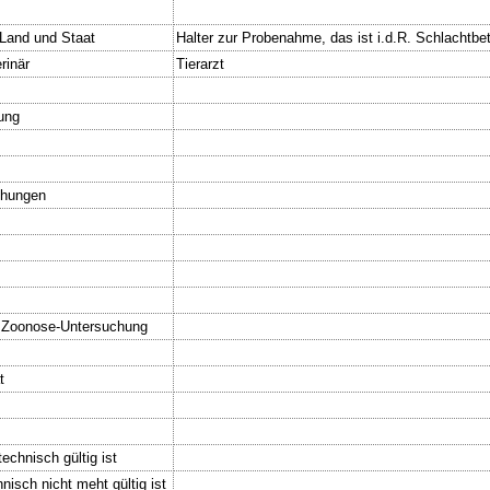
.Land und Staat
Halter zur Probenahme, das ist i.d.R. Schlachtbet
rinär
Tierarzt
ung
chungen
i Zoonose-Untersuchung
t
echnisch gültig ist
nisch nicht meht gültig ist