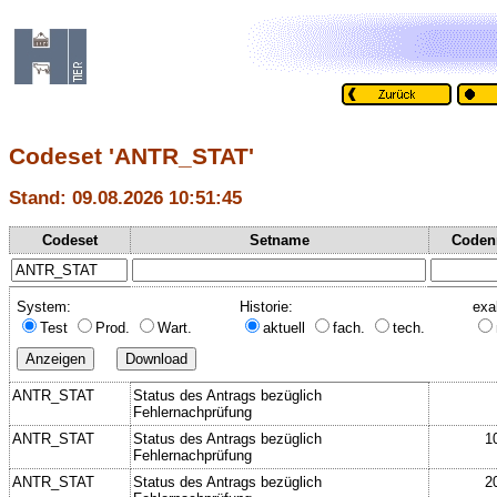
Codeset 'ANTR_STAT'
Stand: 09.08.2026 10:51:45
Codeset
Setname
Coden
System:
Historie:
exa
Test
Prod.
Wart.
aktuell
fach.
tech.
ANTR_STAT
Status des Antrags bezüglich
Fehlernachprüfung
ANTR_STAT
Status des Antrags bezüglich
1
Fehlernachprüfung
ANTR_STAT
Status des Antrags bezüglich
2