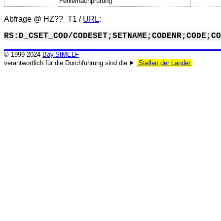
Fehlernachprüfung
Abfrage @
HZ??_T1
/
URL
:
RS:D_CSET_COD/CODESET;SETNAME;CODENR;CODE;CO
© 1999-2024
Bay.StMELF
verantwortlich für die Durchführung sind die ⯈
Stellen der Länder