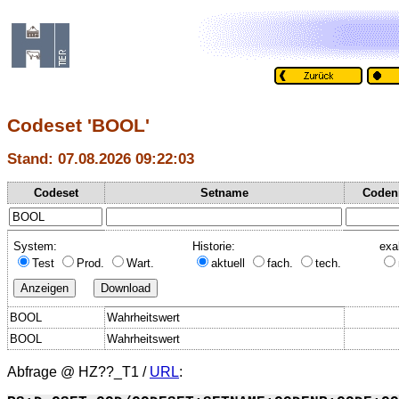
Codeset 'BOOL'
Stand: 07.08.2026 09:22:03
Codeset
Setname
Coden
System:
Historie:
exa
Test
Prod.
Wart.
aktuell
fach.
tech.
BOOL
Wahrheitswert
BOOL
Wahrheitswert
Abfrage @
HZ??_T1
/
URL
: