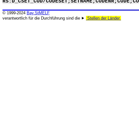
RS:D_CSET_COD/CODESET;SETNAME;CODENR;CODE;CO
© 1999-2024
Bay.StMELF
verantwortlich für die Durchführung sind die ⯈
Stellen der Länder