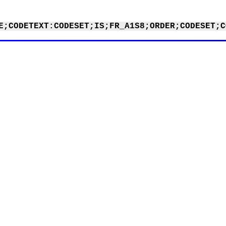
E;CODETEXT:CODESET;IS;FR_A1S8;ORDER;CODESET;C