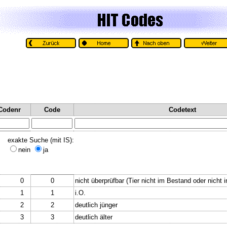
Codenr
Code
Codetext
exakte Suche (mit IS):
nein
ja
0
0
nicht überprüfbar (Tier nicht im Bestand oder nicht i
1
1
i.O.
2
2
deutlich jünger
3
3
deutlich älter