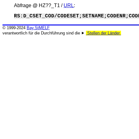
Abfrage @
HZ??_T1
/
URL
:
RS:D_CSET_COD/CODESET;SETNAME;CODENR;COD
© 1999-2024
Bay.StMELF
verantwortlich für die Durchführung sind die ⯈
Stellen der Länder