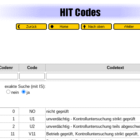
Codenr
Code
Codetext
exakte Suche (mit IS):
nein
ja
0
NO
nicht geprüft
1
U1
unverdächtig - Kontrolluntersuchung strikt geprüft
2
U2
unverdächtig - Kontrolluntersuchung teils abgeschw
11
V11
Betrieb geprüft, Kontrolluntersuchung strikt geprüft,