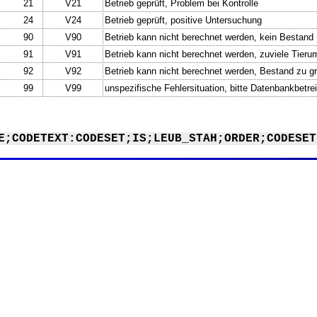
21
V21
Betrieb geprüft, Problem bei Kontrolle
24
V24
Betrieb geprüft, positive Untersuchung
90
V90
Betrieb kann nicht berechnet werden, kein Bestand
91
V91
Betrieb kann nicht berechnet werden, zuviele Tieru
92
V92
Betrieb kann nicht berechnet werden, Bestand zu g
99
V99
unspezifische Fehlersituation, bitte Datenbankbetre
E;CODETEXT:CODESET;IS;LEUB_STAH;ORDER;CODESET