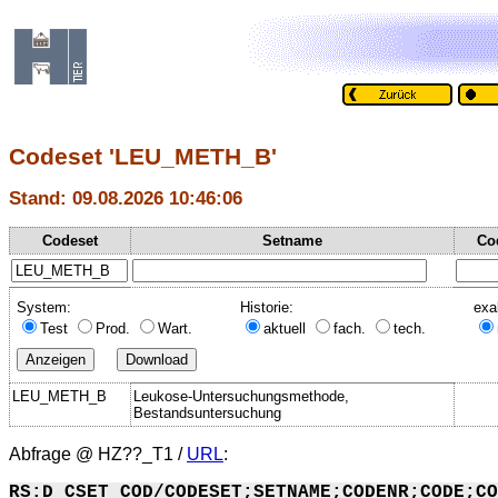
Codeset 'LEU_METH_B'
Stand: 09.08.2026 10:46:06
Codeset
Setname
Co
System:
Historie:
exa
Test
Prod.
Wart.
aktuell
fach.
tech.
LEU_METH_B
Leukose-Untersuchungsmethode,
Bestandsuntersuchung
Abfrage @
HZ??_T1
/
URL
:
RS:D_CSET_COD/CODESET;SETNAME;CODENR;CODE;CO