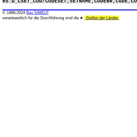
RS:D_CSET_COD/CODESET;SETNAME;CODENR;CODE;CO
© 1999-2024
Bay.StMELF
verantwortlich für die Durchführung sind die ⯈
Stellen der Länder