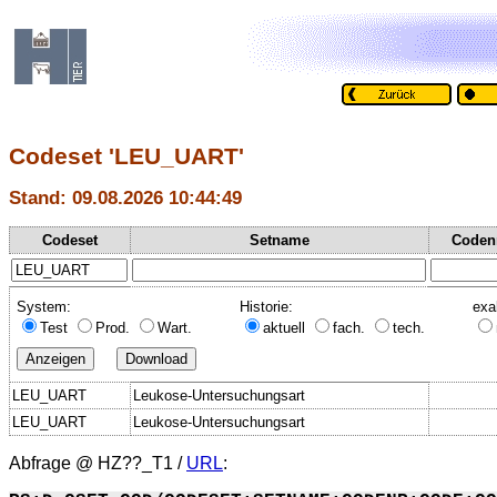
Codeset 'LEU_UART'
Stand: 09.08.2026 10:44:49
Codeset
Setname
Coden
System:
Historie:
exa
Test
Prod.
Wart.
aktuell
fach.
tech.
LEU_UART
Leukose-Untersuchungsart
LEU_UART
Leukose-Untersuchungsart
Abfrage @
HZ??_T1
/
URL
: