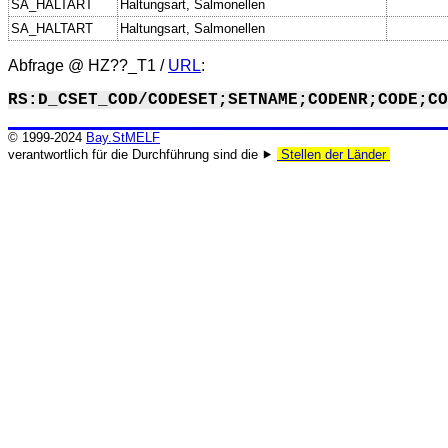
SA_HALTART
Haltungsart, Salmonellen
SA_HALTART
Haltungsart, Salmonellen
Abfrage @
HZ??_T1
/
URL
:
RS:D_CSET_COD/CODESET;SETNAME;CODENR;CODE;CO
© 1999-2024
Bay.StMELF
verantwortlich für die Durchführung sind die ⯈
Stellen der Länder