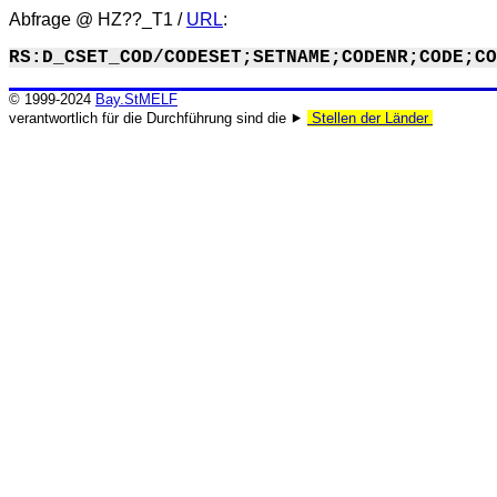
Abfrage @
HZ??_T1
/
URL
:
RS:D_CSET_COD/CODESET;SETNAME;CODENR;CODE;CO
© 1999-2024
Bay.StMELF
verantwortlich für die Durchführung sind die ⯈
Stellen der Länder