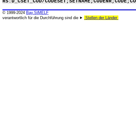
RS:D_CSET_COD/CODESET;SETNAME;CODENR;CODE;CO
© 1999-2024
Bay.StMELF
verantwortlich für die Durchführung sind die ⯈
Stellen der Länder