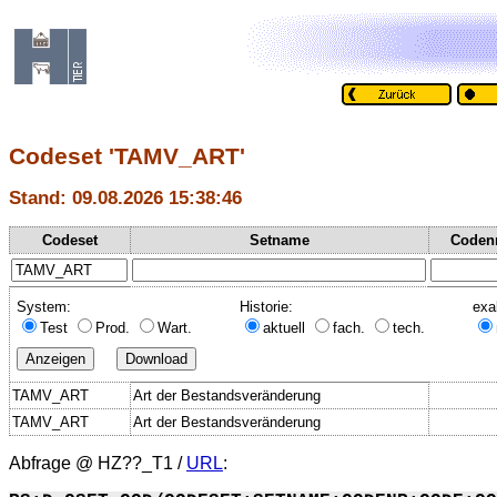
Codeset 'TAMV_ART'
Stand: 09.08.2026 15:38:46
Codeset
Setname
Coden
System:
Historie:
exa
Test
Prod.
Wart.
aktuell
fach.
tech.
TAMV_ART
Art der Bestandsveränderung
TAMV_ART
Art der Bestandsveränderung
Abfrage @
HZ??_T1
/
URL
: