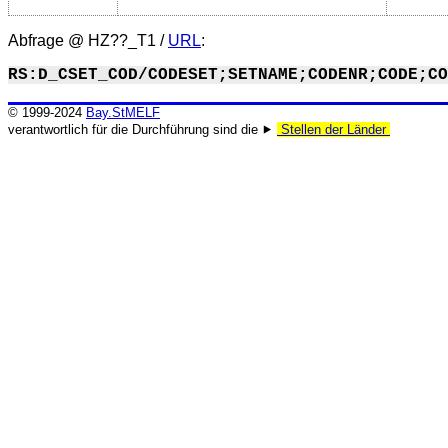
Abfrage @
HZ??_T1
/
URL
:
RS:D_CSET_COD/CODESET;SETNAME;CODENR;CODE;CO
© 1999-2024
Bay.StMELF
verantwortlich für die Durchführung sind die ⯈
Stellen der Länder