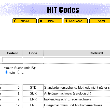
Codenr
Code
Codetext
exakte Suche (mit IS):
nein
ja
r
0
STD
Standarduntersuchung, Methode nicht näher sp
r
1
SER
Antikörpernachweis (serologisch)
r
2
ERR
bakteriologisch/ Erregernachweis
r
12
ERS
Erregernachweis und Antikörpernachweis