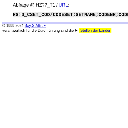
Abfrage @
HZ??_T1
/
URL
:
RS:D_CSET_COD/CODESET;SETNAME;CODENR;COD
© 1999-2024
Bay.StMELF
verantwortlich für die Durchführung sind die ⯈
Stellen der Länder