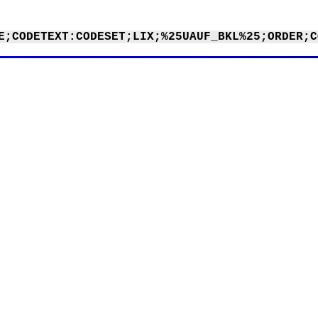
E;CODETEXT:CODESET;LIX;%25UAUF_BKL%25;ORDER;C