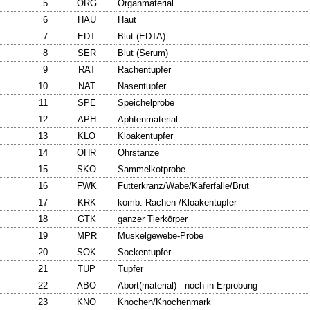
5
ORG
Organmaterial
6
HAU
Haut
7
EDT
Blut (EDTA)
8
SER
Blut (Serum)
9
RAT
Rachentupfer
10
NAT
Nasentupfer
11
SPE
Speichelprobe
12
APH
Aphtenmaterial
13
KLO
Kloakentupfer
14
OHR
Ohrstanze
15
SKO
Sammelkotprobe
16
FWK
Futterkranz/Wabe/Käferfalle/Brut
17
KRK
komb. Rachen-/Kloakentupfer
18
GTK
ganzer Tierkörper
19
MPR
Muskelgewebe-Probe
20
SOK
Sockentupfer
21
TUP
Tupfer
22
ABO
Abort(material) - noch in Erprobung
23
KNO
Knochen/Knochenmark