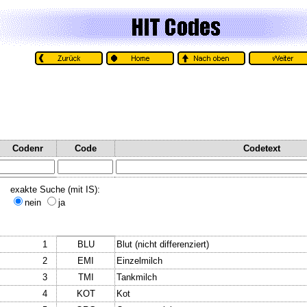
Codenr
Code
Codetext
exakte Suche (mit IS):
nein
ja
1
BLU
Blut (nicht differenziert)
2
EMI
Einzelmilch
3
TMI
Tankmilch
4
KOT
Kot