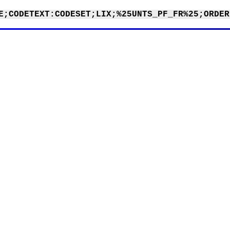
E;CODETEXT:CODESET;LIX;%25UNTS_PF_FR%25;ORDER