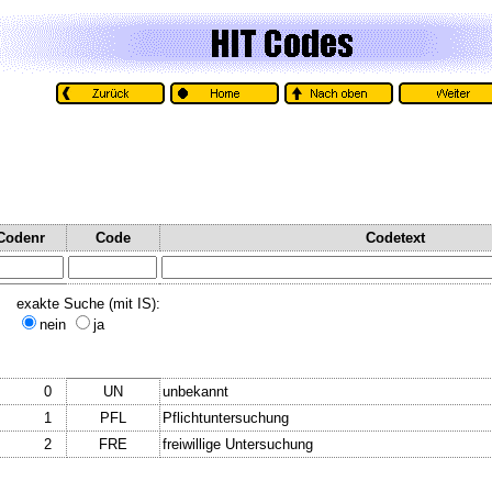
Codenr
Code
Codetext
exakte Suche (mit IS):
nein
ja
0
UN
unbekannt
1
PFL
Pflichtuntersuchung
2
FRE
freiwillige Untersuchung