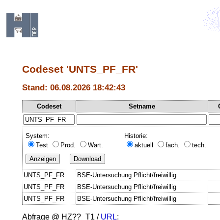
Codeset 'UNTS_PF_FR'
Stand: 06.08.2026 18:42:43
Codeset
Setname
System:
Historie:
Test
Prod.
Wart.
aktuell
fach.
tech.
UNTS_PF_FR
BSE-Untersuchung Pflicht/freiwillig
UNTS_PF_FR
BSE-Untersuchung Pflicht/freiwillig
UNTS_PF_FR
BSE-Untersuchung Pflicht/freiwillig
Abfrage @
HZ??_T1
/
URL
: