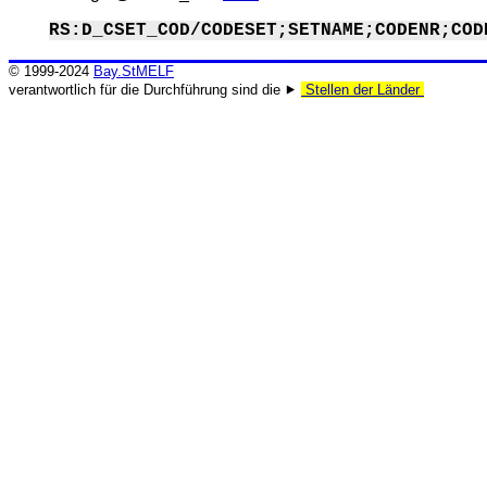
RS:D_CSET_COD/CODESET;SETNAME;CODENR;COD
© 1999-2024
Bay.StMELF
verantwortlich für die Durchführung sind die ⯈
Stellen der Länder