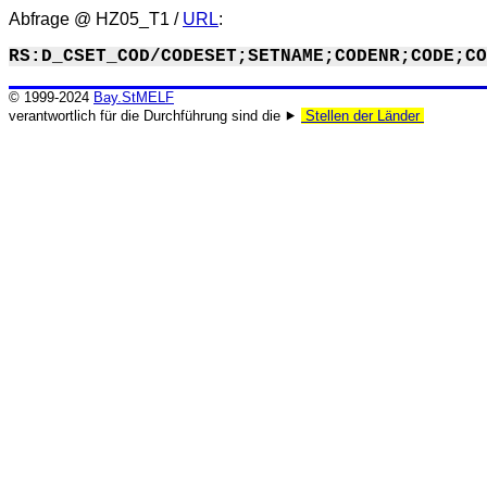
Abfrage @
HZ05_T1
/
URL
:
RS:D_CSET_COD/CODESET;SETNAME;CODENR;CODE;CO
© 1999-2024
Bay.StMELF
verantwortlich für die Durchführung sind die ⯈
Stellen der Länder