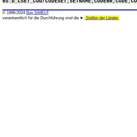
RS:D_CSET_COD/CODESET;SETNAME;CODENR;CODE;CO
© 1999-2024
Bay.StMELF
verantwortlich für die Durchführung sind die ⯈
Stellen der Länder