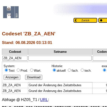
Codeset 'ZB_ZA_AEN'
Stand: 06.08.2026 03:13:01
Codeset
Setname
Coden
System:
Historie:
exa
Test
Prod.
Wart.
aktuell
fach.
tech.
ZB_ZA_AEN
Grund der Änderung des Zeitattributes
ZB_ZA_AEN
Grund der Änderung des Zeitattributes
Abfrage @
HZ05_T1
/
URL
: