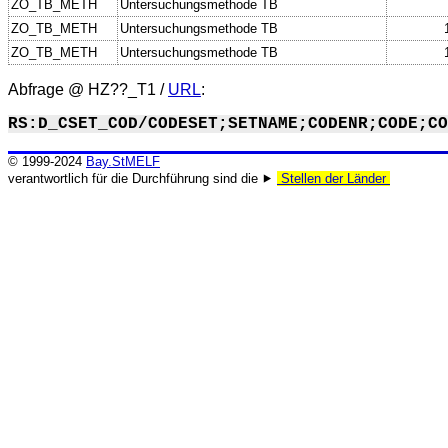
ZO_TB_METH
Untersuchungsmethode TB
ZO_TB_METH
Untersuchungsmethode TB
ZO_TB_METH
Untersuchungsmethode TB
Abfrage @
HZ??_T1
/
URL
:
RS:D_CSET_COD/CODESET;SETNAME;CODENR;CODE;CO
© 1999-2024
Bay.StMELF
verantwortlich für die Durchführung sind die ⯈
Stellen der Länder