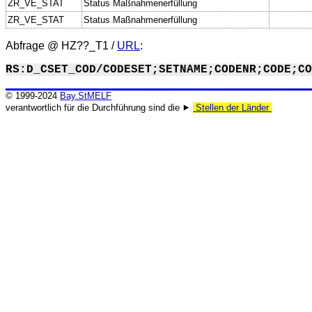
ZR_VE_STAT
Status Maßnahmenerfüllung
ZR_VE_STAT
Status Maßnahmenerfüllung
Abfrage @
HZ??_T1
/
URL
:
RS:D_CSET_COD/CODESET;SETNAME;CODENR;CODE;CO
© 1999-2024
Bay.StMELF
verantwortlich für die Durchführung sind die ⯈
Stellen der Länder