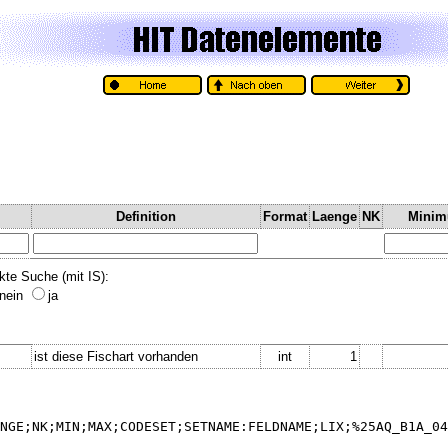
Definition
Format
Laenge
NK
Mini
kte Suche (mit IS):
nein
ja
ist diese Fischart vorhanden
int
1
NGE;NK;MIN;MAX;CODESET;SETNAME:FELDNAME;LIX;%25AQ_B1A_04