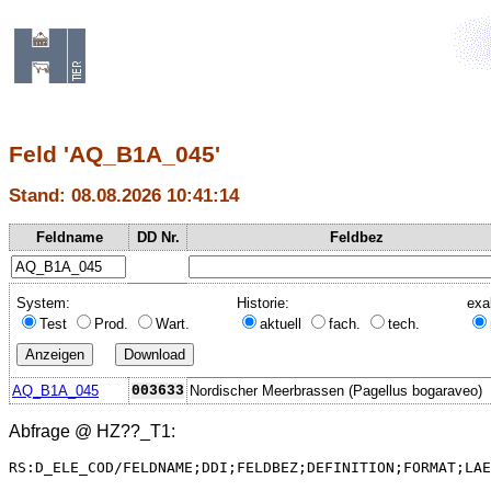
Feld 'AQ_B1A_045'
Stand: 08.08.2026 10:41:14
Feldname
DD Nr.
Feldbez
System:
Historie:
exa
Test
Prod.
Wart.
aktuell
fach.
tech.
AQ_B1A_045
003633
Nordischer Meerbrassen (Pagellus bogaraveo)
Abfrage @
HZ??_T1
:
RS:D_ELE_COD/FELDNAME;DDI;FELDBEZ;DEFINITION;FORMAT;LAE