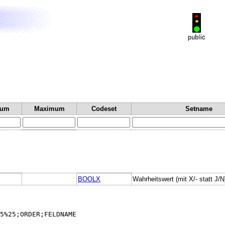
mum
Maximum
Codeset
Setname
BOOLX
Wahrheitswert (mit X/- statt J/N
5%25;ORDER;FELDNAME