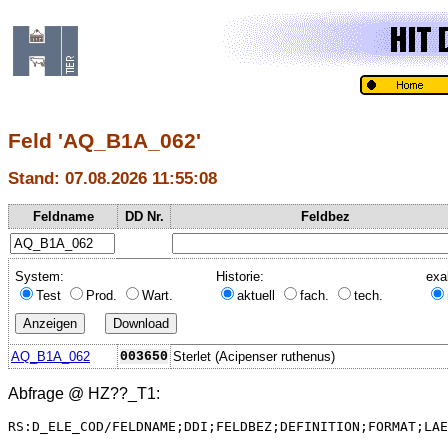
Feld 'AQ_B1A_062'
Stand: 07.08.2026 11:55:08
Feldname
DD Nr.
Feldbez
System:
Historie:
exa
Test
Prod.
Wart.
aktuell
fach.
tech.
AQ_B1A_062
003650
Sterlet (Acipenser ruthenus)
Abfrage @
HZ??_T1
:
RS:D_ELE_COD/FELDNAME;DDI;FELDBEZ;DEFINITION;FORMAT;LAE