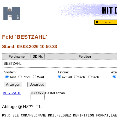
Feld 'BESTZAHL'
Stand: 09.08.2026 10:50:33
Feldname
DD Nr.
Feldbez
System:
Historie:
exa
Test
Prod.
Wart.
aktuell
fach.
tech.
BESTZAHL
820077
Bestellanzahl
Abfrage @
HZ??_T1
:
RS:D_ELE_COD/FELDNAME;DDI;FELDBEZ;DEFINITION;FORMAT;LAE