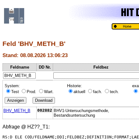
Feld 'BHV_METH_B'
Stand: 08.08.2026 13:06:23
Feldname
DD Nr.
Feldbez
System:
Historie:
exa
Test
Prod.
Wart.
aktuell
fach.
tech.
BHV_METH_B
002882
BHV1-Untersuchungsmethode,
Bestandsuntersuchung
Abfrage @
HZ??_T1
:
RS:D_ELE_COD/FELDNAME;DDI;FELDBEZ;DEFINITION;FORMAT;LAE