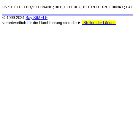
RS:D_ELE_COD/FELDNAME;DDI;FELDBEZ;DEFINITION;FORMAT;LAE
© 1999-2024
Bay.StMELF
verantwortlich für die Durchführung sind die ⯈
Stellen der Länder