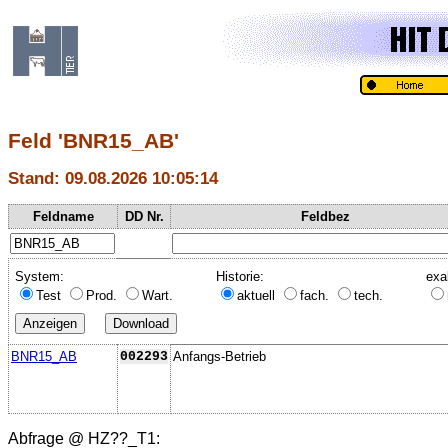
Feld 'BNR15_AB'
Stand: 09.08.2026 10:05:14
Feldname
DD Nr.
Feldbez
System:
Historie:
exa
Test
Prod.
Wart.
aktuell
fach.
tech.
BNR15_AB
002293
Anfangs-Betrieb
Abfrage @
HZ??_T1
: