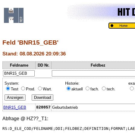
Feld 'BNR15_GEB'
Stand: 08.08.2026 20:09:36
Feldname
DD Nr.
Feldbez
System:
Historie:
exa
Test
Prod.
Wart.
aktuell
fach.
tech.
BNR15_GEB
820057
Geburtsbetrieb
Abfrage @
HZ??_T1
:
RS:D_ELE_COD/FELDNAME;DDI;FELDBEZ;DEFINITION;FORMAT;LAE