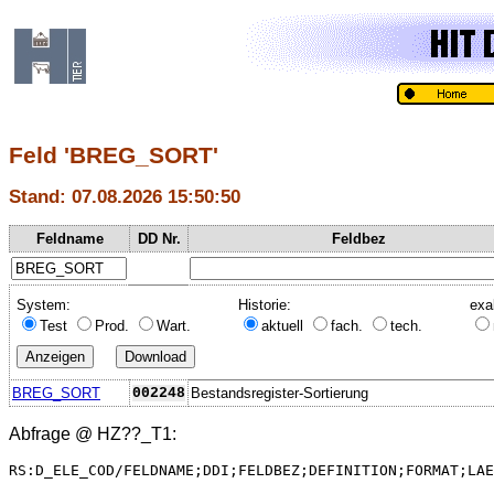
Feld 'BREG_SORT'
Stand: 07.08.2026 15:50:50
Feldname
DD Nr.
Feldbez
System:
Historie:
exa
Test
Prod.
Wart.
aktuell
fach.
tech.
BREG_SORT
002248
Bestandsregister-Sortierung
Abfrage @
HZ??_T1
:
RS:D_ELE_COD/FELDNAME;DDI;FELDBEZ;DEFINITION;FORMAT;LAE