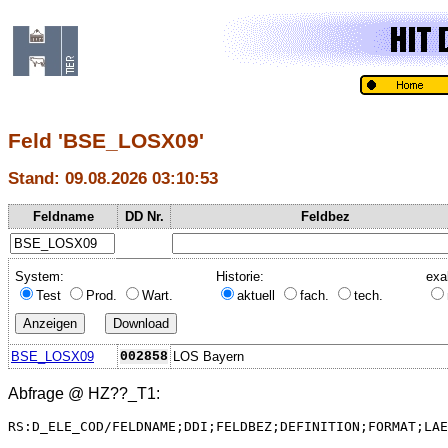
Feld 'BSE_LOSX09'
Stand: 09.08.2026 03:10:53
Feldname
DD Nr.
Feldbez
System:
Historie:
exa
Test
Prod.
Wart.
aktuell
fach.
tech.
BSE_LOSX09
002858
LOS Bayern
Abfrage @
HZ??_T1
:
RS:D_ELE_COD/FELDNAME;DDI;FELDBEZ;DEFINITION;FORMAT;LAE