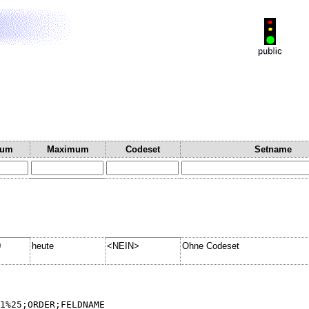
mum
Maximum
Codeset
Setname
0
heute
<NEIN>
Ohne Codeset
1%25;ORDER;FELDNAME