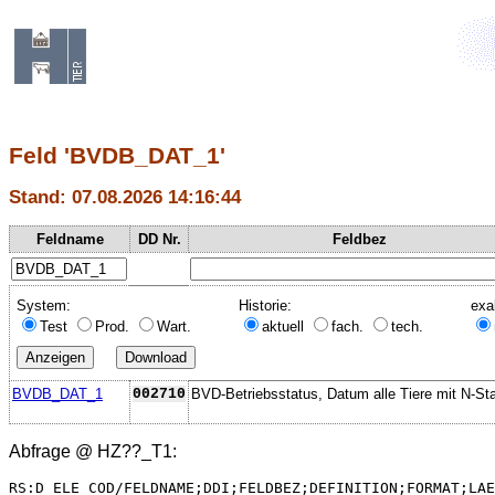
Feld 'BVDB_DAT_1'
Stand: 07.08.2026 14:16:44
Feldname
DD Nr.
Feldbez
System:
Historie:
exa
Test
Prod.
Wart.
aktuell
fach.
tech.
BVDB_DAT_1
002710
BVD-Betriebsstatus, Datum alle Tiere mit N-St
Abfrage @
HZ??_T1
:
RS:D_ELE_COD/FELDNAME;DDI;FELDBEZ;DEFINITION;FORMAT;LAE