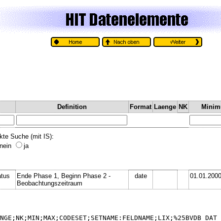
Definition
Format
Laenge
NK
Mini
kte Suche (mit IS):
nein
ja
atus
Ende Phase 1, Beginn Phase 2 -
date
01.01.200
Beobachtungszeitraum
NGE;NK;MIN;MAX;CODESET;SETNAME:FELDNAME;LIX;%25BVDB_DAT_