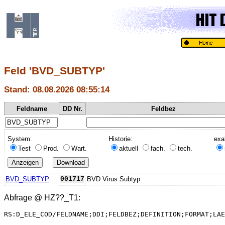
Feld 'BVD_SUBTYP'
Stand: 08.08.2026 08:55:14
Feldname
DD Nr.
Feldbez
System:
Historie:
exa
Test
Prod.
Wart.
aktuell
fach.
tech.
BVD_SUBTYP
001717
BVD Virus Subtyp
Abfrage @
HZ??_T1
:
RS:D_ELE_COD/FELDNAME;DDI;FELDBEZ;DEFINITION;FORMAT;LAE