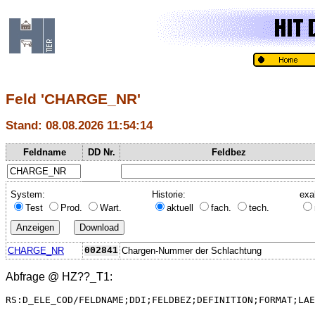
Feld 'CHARGE_NR'
Stand: 08.08.2026 11:54:14
Feldname
DD Nr.
Feldbez
System:
Historie:
exa
Test
Prod.
Wart.
aktuell
fach.
tech.
CHARGE_NR
002841
Chargen-Nummer der Schlachtung
Abfrage @
HZ??_T1
:
RS:D_ELE_COD/FELDNAME;DDI;FELDBEZ;DEFINITION;FORMAT;LAE