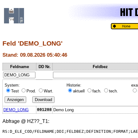
Feld 'DEMO_LONG'
Stand: 09.08.2026 05:40:46
Feldname
DD Nr.
Feldbez
System:
Historie:
exa
Test
Prod.
Wart.
aktuell
fach.
tech.
DEMO_LONG
001208
Demo Long
Abfrage @
HZ??_T1
:
RS:D_ELE_COD/FELDNAME;DDI;FELDBEZ;DEFINITION;FORMAT;LAE