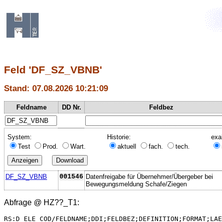
Feld 'DF_SZ_VBNB'
Stand: 07.08.2026 10:21:09
Feldname
DD Nr.
Feldbez
System:
Historie:
exa
Test
Prod.
Wart.
aktuell
fach.
tech.
DF_SZ_VBNB
001546
Datenfreigabe für Übernehmer/Übergeber bei
Bewegungsmeldung Schafe/Ziegen
Abfrage @
HZ??_T1
:
RS:D_ELE_COD/FELDNAME;DDI;FELDBEZ;DEFINITION;FORMAT;LAE