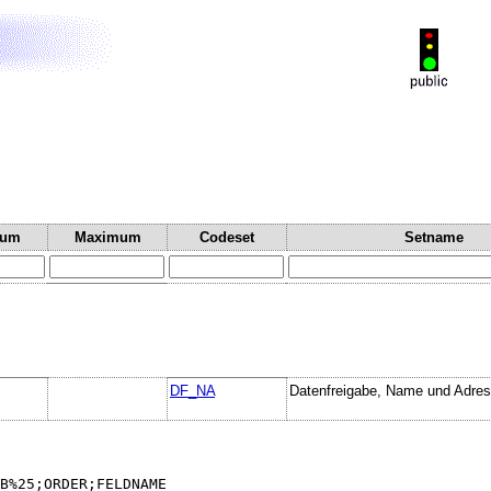
mum
Maximum
Codeset
Setname
DF_NA
Datenfreigabe, Name und Adre
B%25;ORDER;FELDNAME