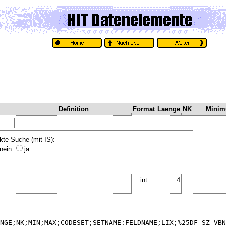
Definition
Format
Laenge
NK
Mini
kte Suche (mit IS):
nein
ja
int
4
NGE;NK;MIN;MAX;CODESET;SETNAME:FELDNAME;LIX;%25DF_SZ_VBN