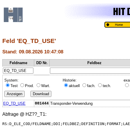
Feld 'EQ_TD_USE'
Stand: 09.08.2026 10:47:08
Feldname
DD Nr.
Feldbez
System:
Historie:
exa
Test
Prod.
Wart.
aktuell
fach.
tech.
EQ_TD_USE
001444
Transponder-Verwendung
Abfrage @
HZ??_T1
:
RS:D_ELE_COD/FELDNAME;DDI;FELDBEZ;DEFINITION;FORMAT;LAE