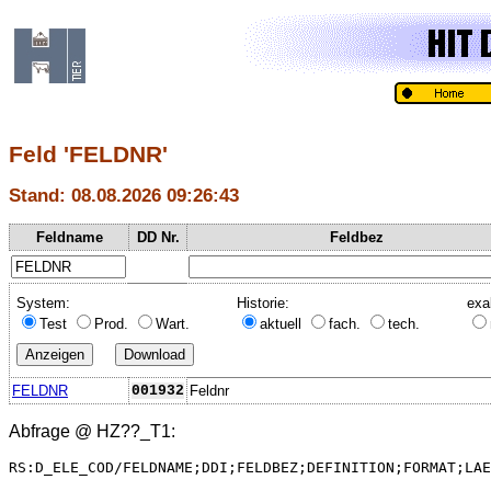
Feld 'FELDNR'
Stand: 08.08.2026 09:26:43
Feldname
DD Nr.
Feldbez
System:
Historie:
exa
Test
Prod.
Wart.
aktuell
fach.
tech.
FELDNR
001932
Feldnr
Abfrage @
HZ??_T1
:
RS:D_ELE_COD/FELDNAME;DDI;FELDBEZ;DEFINITION;FORMAT;LAE