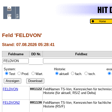
Feld 'FELDVON'
Stand: 07.08.2026 05:28:41
Feldname
DD Nr.
Feldbez
System:
Historie:
exa
Test
Prod.
Wart.
aktuell
fach.
tech.
FELDVON
001122
FeldNamen TS-Von, Kennzeichen für technnis
Historie (für aktuell, RS/Z und Delta)
FELDVON2
001136
FeldNamen TS-Von, Kennzeichen für fachliche
Historie (RS/F)