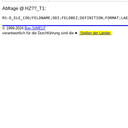
Abfrage @
HZ??_T1
:
RS:D_ELE_COD/FELDNAME;DDI;FELDBEZ;DEFINITION;FORMAT;LAE
© 1999-2024
Bay.StMELF
verantwortlich für die Durchführung sind die ⯈
Stellen der Länder