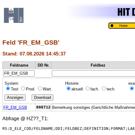
Feld 'FR_EM_GSB'
Stand: 07.08.2026 14:45:37
Feldname
DD Nr.
Feldbez
System:
Historie:
exa
Test
Prod.
Wart.
aktuell
fach.
tech.
FR_EM_GSB
008712
Bemerkung sonstiges (Gerichtliche Maßnahme
Abfrage @
HZ??_T1
:
RS:D_ELE_COD/FELDNAME;DDI;FELDBEZ;DEFINITION;FORMAT;LAE