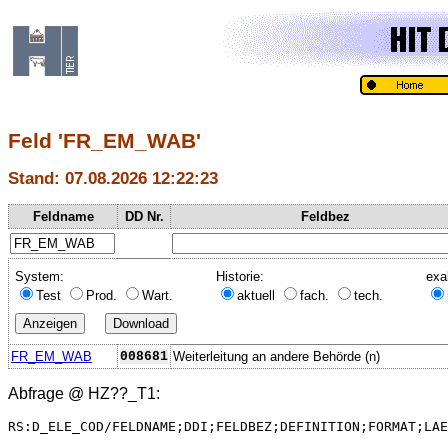
Feld 'FR_EM_WAB'
Stand: 07.08.2026 12:22:23
Feldname
DD Nr.
Feldbez
System:
Historie:
exa
Test
Prod.
Wart.
aktuell
fach.
tech.
FR_EM_WAB
008681
Weiterleitung an andere Behörde (n)
Abfrage @
HZ??_T1
:
RS:D_ELE_COD/FELDNAME;DDI;FELDBEZ;DEFINITION;FORMAT;LAE