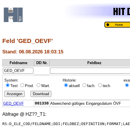
Feld 'GED_OEVF'
Stand: 06.08.2026 18:03:15
Feldname
DD Nr.
Feldbez
System:
Historie:
exa
Test
Prod.
Wart.
aktuell
fach.
tech.
GED_OEVF
001330
Abweichend gültiges Eingangsdatum ÖVF
Abfrage @
HZ??_T1
:
RS:D_ELE_COD/FELDNAME;DDI;FELDBEZ;DEFINITION;FORMAT;LAE