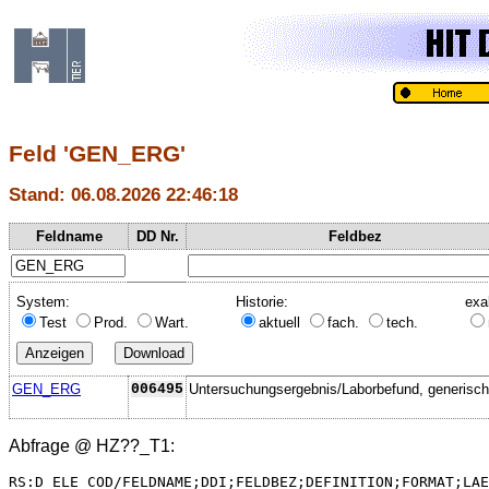
Feld 'GEN_ERG'
Stand: 06.08.2026 22:46:18
Feldname
DD Nr.
Feldbez
System:
Historie:
exa
Test
Prod.
Wart.
aktuell
fach.
tech.
GEN_ERG
006495
Untersuchungsergebnis/Laborbefund, generisch
Abfrage @
HZ??_T1
:
RS:D_ELE_COD/FELDNAME;DDI;FELDBEZ;DEFINITION;FORMAT;LAE