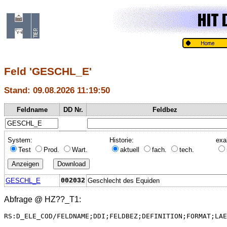
Feld 'GESCHL_E'
Stand: 09.08.2026 11:19:50
Feldname
DD Nr.
Feldbez
System:
Historie:
exa
Test
Prod.
Wart.
aktuell
fach.
tech.
GESCHL_E
002032
Geschlecht des Equiden
Abfrage @
HZ??_T1
:
RS:D_ELE_COD/FELDNAME;DDI;FELDBEZ;DEFINITION;FORMAT;LAE