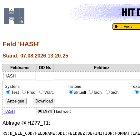
Feld 'HASH'
Stand: 07.08.2026 13:20:25
Feldname
DD Nr.
Feldbez
System:
Historie:
exa
Test
Prod.
Wart.
aktuell
fach.
tech.
HASH
001973
Hashwert
Abfrage @
HZ??_T1
:
RS:D_ELE_COD/FELDNAME;DDI;FELDBEZ;DEFINITION;FORMAT;LAE