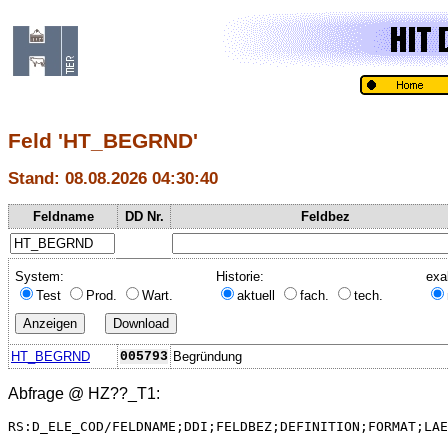
Feld 'HT_BEGRND'
Stand: 08.08.2026 04:30:40
Feldname
DD Nr.
Feldbez
System:
Historie:
exa
Test
Prod.
Wart.
aktuell
fach.
tech.
HT_BEGRND
005793
Begründung
Abfrage @
HZ??_T1
:
RS:D_ELE_COD/FELDNAME;DDI;FELDBEZ;DEFINITION;FORMAT;LAE