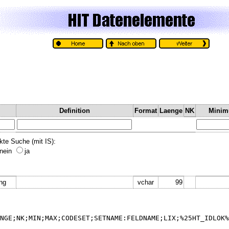
Definition
Format
Laenge
NK
Mini
kte Suche (mit IS):
nein
ja
ung
vchar
99
NGE;NK;MIN;MAX;CODESET;SETNAME:FELDNAME;LIX;%25HT_IDLOK%