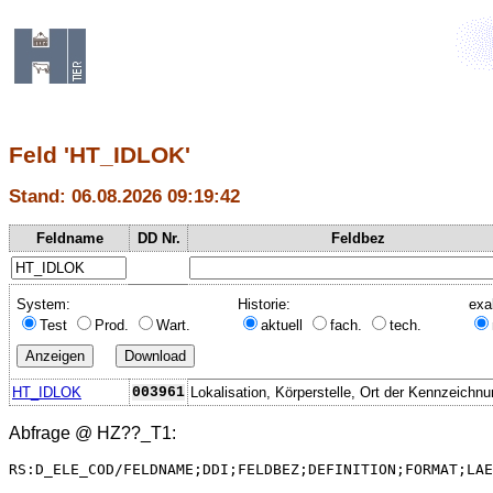
Feld 'HT_IDLOK'
Stand: 06.08.2026 09:19:42
Feldname
DD Nr.
Feldbez
System:
Historie:
exa
Test
Prod.
Wart.
aktuell
fach.
tech.
HT_IDLOK
003961
Lokalisation, Körperstelle, Ort der Kennzeichn
Abfrage @
HZ??_T1
:
RS:D_ELE_COD/FELDNAME;DDI;FELDBEZ;DEFINITION;FORMAT;LAE