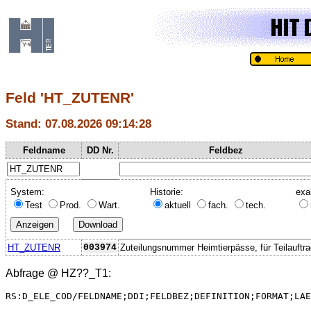
Feld 'HT_ZUTENR'
Stand: 07.08.2026 09:14:28
Feldname
DD Nr.
Feldbez
System:
Historie:
exa
Test
Prod.
Wart.
aktuell
fach.
tech.
HT_ZUTENR
003974
Zuteilungsnummer Heimtierpässe, für Teilauftr
Abfrage @
HZ??_T1
:
RS:D_ELE_COD/FELDNAME;DDI;FELDBEZ;DEFINITION;FORMAT;LAE